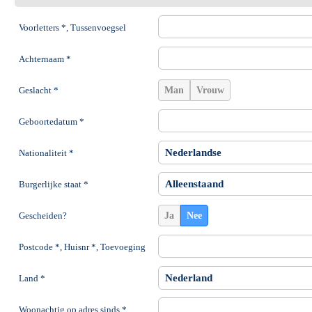
Voorletters *, Tussenvoegsel
Achternaam *
Geslacht *
Man
Vrouw
Geboortedatum *
Nationaliteit *
Burgerlijke staat *
Gescheiden?
Ja
Nee
Postcode *, Huisnr *, Toevoeging
Land *
Woonachtig op adres sinds *